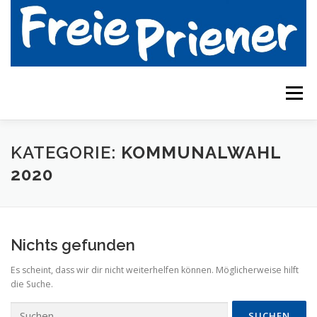
Zum
Inhalt
springen
Menü
ÜBER UNS
ZIELE
GEMEINDERAT
KATEGORIE:
KOMMUNALWAHL
2020
AKTUELLES
VERANSTALTUNGEN
KONTAKT
Nichts gefunden
Es scheint, dass wir dir nicht weiterhelfen können. Möglicherweise hilft
die Suche.
Suchen