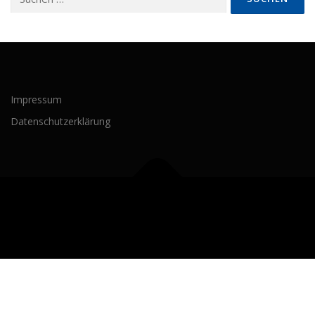
nach:
Impressum
Datenschutzerklärung
Copyright © 2026 Freie Priener
–
OnePress
Theme von
FameThemes